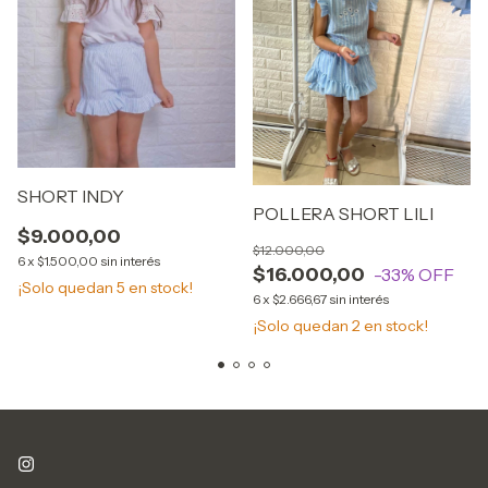
SHORT INDY
POLLERA SHORT LILI
$9.000,00
$12.000,00
6
x
$1.500,00
sin interés
$16.000,00
-33
% OFF
¡Solo quedan
5
en stock!
6
x
$2.666,67
sin interés
¡Solo quedan
2
en stock!