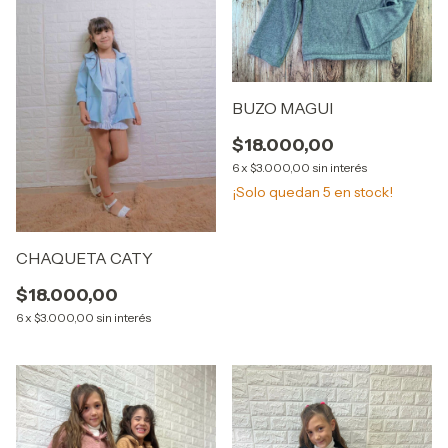
BUZO MAGUI
$18.000,00
6
x
$3.000,00
sin interés
¡Solo quedan
5
en stock!
CHAQUETA CATY
$18.000,00
6
x
$3.000,00
sin interés