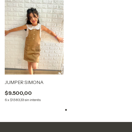
JUMPER SIMONA
$9.500,00
6
x
$1.583,33
sin interés