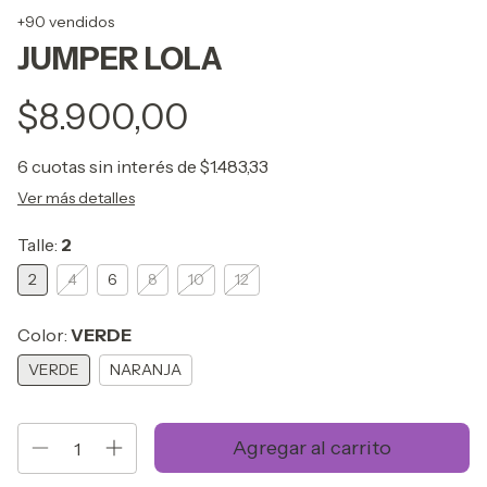
+90 vendidos
JUMPER LOLA
$8.900,00
6
cuotas sin interés de
$1.483,33
Ver más detalles
Talle:
2
2
4
6
8
10
12
Color:
VERDE
VERDE
NARANJA