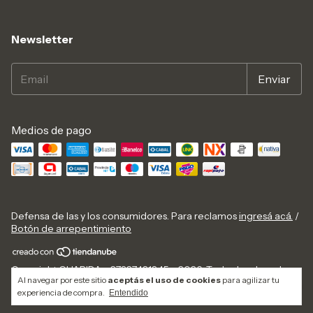
Newsletter
Medios de pago
Defensa de las y los consumidores. Para reclamos
ingresá acá.
/
Botón de arrepentimiento
Copyright GUARIDA - 27327431345 - 2026. Todos los derechos
Al navegar por este sitio
aceptás el uso de cookies
para agilizar tu
reservados.
experiencia de compra.
Entendido