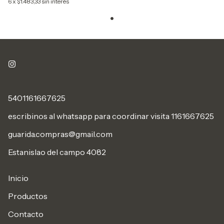
6
x
$1.483,33
sin interés
5401161667625
escribinos al whatsapp para coordinar visita 1161667625
guarida.compras@gmail.com
Estanislao del campo 4082
Inicio
Productos
Contacto