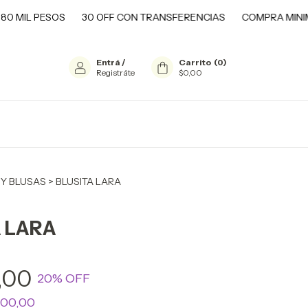
ESOS
30 OFF CON TRANSFERENCIAS
COMPRA MINIMA $80 M
Entrá
/
Carrito
(
0
)
Registráte
$0,00
 Y BLUSAS
>
BLUSITA LARA
A LARA
,00
20
% OFF
000,00