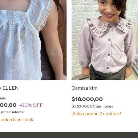
A ELLEN
Camisa kim
,00
$18.000,00
000,00
-60
% OFF
6
x
$3.000,00
sin interés
6,67
sin interés
¡Solo quedan
2
en stock!
quedan
5
en stock!