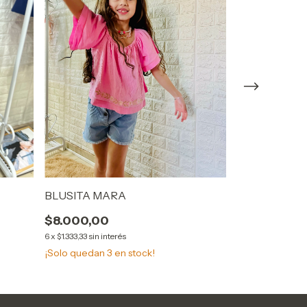
BUZO MAGUI
$18.000,00
6
x
$3.000,00
sin 
¡Solo quedan
5
BLUSITA MARA
$8.000,00
6
x
$1.333,33
sin interés
¡Solo quedan
3
en stock!