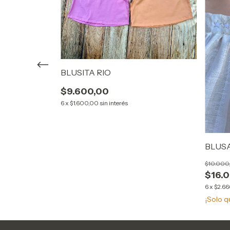
BLUSITA RIO
$9.600,00
6
x
$1.600,00
sin interés
BLUS
$10.000
$16.
6
x
$2.66
¡Solo 