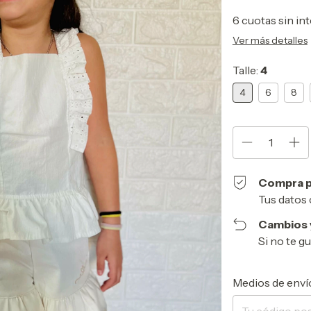
6
cuotas sin in
Ver más detalles
Talle:
4
4
6
8
Compra p
Tus datos 
Cambios 
Si no te g
Entregas para el 
Medios de enví