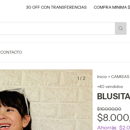
30 OFF CON TRANSFERENCIAS
COMPRA MINIMA $80 MIL P
CONTACTO
Inicio
>
CAMISAS
1
/
2
+40 vendidos
BLUSIT
$10.000,00
$8.000
Ahorrás:
$2.