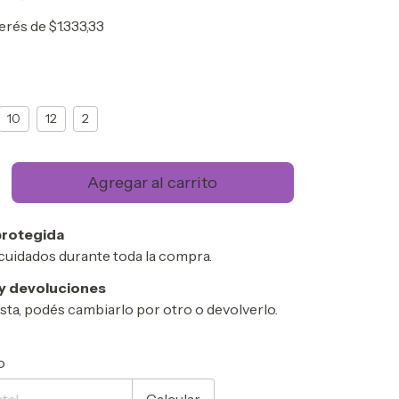
terés de
$1.333,33
10
12
2
rotegida
cuidados durante toda la compra.
y devoluciones
usta, podés cambiarlo por otro o devolverlo.
CP:
Cambiar CP
o
Calcular