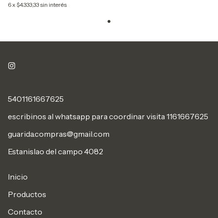
6
x
$4.333,33
sin interés
5401161667625
escribinos al whatsapp para coordinar visita 1161667625
guarida.compras@gmail.com
Estanislao del campo 4082
Inicio
Productos
Contacto