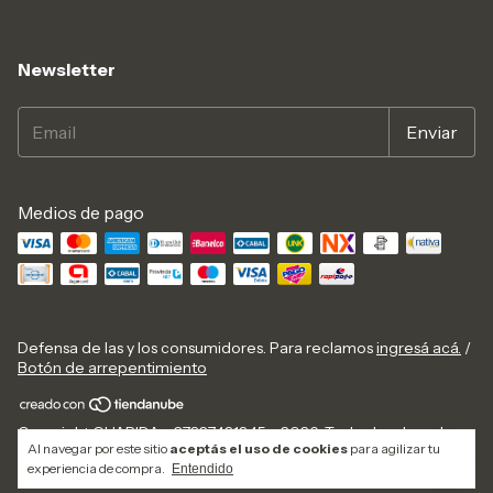
Newsletter
Medios de pago
Defensa de las y los consumidores. Para reclamos
ingresá acá.
/
Botón de arrepentimiento
Copyright GUARIDA - 27327431345 - 2026. Todos los derechos
Al navegar por este sitio
aceptás el uso de cookies
para agilizar tu
reservados.
experiencia de compra.
Entendido