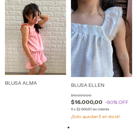
BLUSA ALMA
BLUSA ELLEN
$10.000,00
$16.000,00
-60
% OFF
6
x
$2.666,67
sin interés
¡Solo quedan
5
en stock!